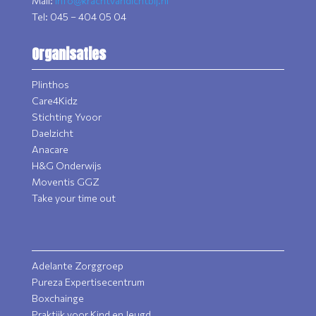
Mail:
info@krachtvandichtbij.nl
Tel: 045 – 404 05 04
Organisaties
Plinthos
Care4Kidz
Stichting Yvoor
Daelzicht
Anacare
H&G Onderwijs
Moventis GGZ
Take your time out
Adelante Zorggroep
Pureza Expertisecentrum
Boxchainge
Praktijk voor Kind en Jeugd